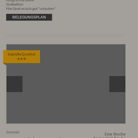
Südbalkon

Hier lässt es sich gut "urlauben"
BELEGUNGSPLAN
Geprüfte Qualität
✭✭✭
Zimmer
Eine Woche