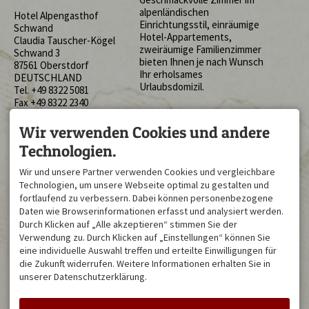
alpenländischen
Hotel Alpengasthof
Einrichtungsstil, einräumige
Schwand
Hotel-Appartements,
Claudia Tauscher-Kögel
zweiräumige Familienzimmer
Schwand 3
bieten Ihnen je nach Wunsch
87561 Oberstdorf
Ihr erholsames
DEUTSCHLAND
Urlaubsdomizil.
Tel.
+49 8322 5081
Fax +49 8322 2340
info@hotel-schwand.de
BESUCHEN SIE UNS AUF
AKTUELLES
Wir verwenden Cookies und andere
UNSEREN PLATTFORMEN
Aktuelle Ruhetage
Technologien.
MITTWOCH
Werden Sie Fan auf
Wir und unsere Partner verwenden Cookies und vergleichbare
Mehr Infos zu aktuellen
Facebook
Technologien, um unsere Webseite optimal zu gestalten und
Themen finden Sie
hier
Sei Fan auf Instagram
fortlaufend zu verbessern. Dabei können personenbezogene
Tripadvisor:
Daten wie Browserinformationen erfasst und analysiert werden.
Durch Klicken auf „Alle akzeptieren“ stimmen Sie der
Restaurantbewertungen
Verwendung zu. Durch Klicken auf „Einstellungen“ können Sie
Hotelbewertungen
eine individuelle Auswahl treffen und erteilte Einwilligungen für
die Zukunft widerrufen. Weitere Informationen erhalten Sie in
Arbeiten, wo andere Urlaub
unserer Datenschutzerklärung.
machen; komm ins Team:
Zu den