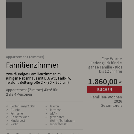
Appartement (Zimmer)
Eine Woche
Familienzimmer
Ferienglück für die
ganze Familie - Kids
bis 12 Jhr. frei
zweiräumiges Familienzimmer im
ruhigen Nebenhaus mit DU/WC, Farb-TV,
1.860,00
€
Telefon, Bettengröße 2 x (90 x 200 cm)
BUCHEN
Appartement (Zimmer) 40m² für
2 Bis 4 Personen
Familien-Wochen
2026
Gesamtpreis
✓ Bettenlänge 2.00m
✓ Telefon
✓ Dusche
✓ Terrasse
✓ Fernseher
✓ WLAN
✓ Haartrockner
✓ getrennter
✓ Kinderbett
Wohn-/Schlafraum
✓ Radio
✓ separates WC