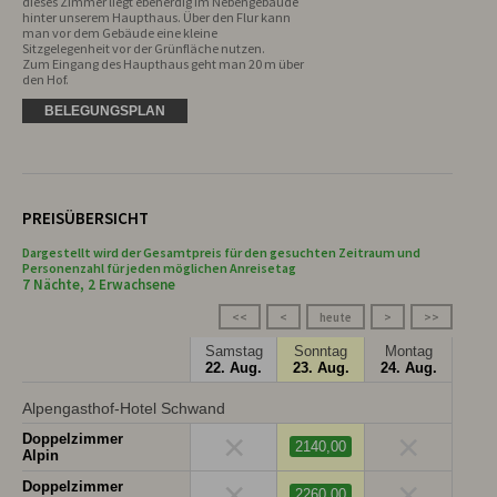
dieses Zimmer liegt ebenerdig im Nebengebäude 
hinter unserem Haupthaus. Über den Flur kann 
man vor dem Gebäude eine kleine 
Sitzgelegenheit vor der Grünfläche nutzen.

Zum Eingang des Haupthaus geht man 20 m über 
den Hof.
BELEGUNGSPLAN
PREISÜBERSICHT
Dargestellt wird der Gesamtpreis für den gesuchten Zeitraum und
Personenzahl für jeden möglichen Anreisetag
7 Nächte, 2 Erwachsene
<<
<
heute
>
>>
Samstag
Sonntag
Montag
22. Aug.
23. Aug.
24. Aug.
Alpengasthof-Hotel Schwand
×
×
Doppelzimmer
2140,00
Alpin
×
×
Doppelzimmer
2260,00