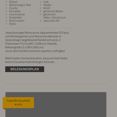
✓ Balkon
✓ Safe
✓ Bettenlänge 2.00m
✓ Telefon
✓ Dusche
✓ WLAN
✓ Fernseher
✓ getrennte Betten
✓ Haartrockner
✓ getrennter
✓ Kinderbett
Wohn-/Schlafraum
✓ Nichtraucher
✓ separates WC
✓ Radio
zweiräumiges Panorama-Appartement (57qm) 
mit Wintergarten und Panoramafenster in 
Südostlage; begehbarer Kleiderschrank, 2 
Flatscreen-TV, Du/WC, Vollholz-Parkett, 
Bettengröße 2 x (90 x 200 cm) 

auch als Familienzimmer superior verfügbar

Bitte haben Sie Verständnis, dass wir hier leider 
keine Haustiere beherbergen können.
BELEGUNGSPLAN
Geprüfte Qualität
✭✭✭