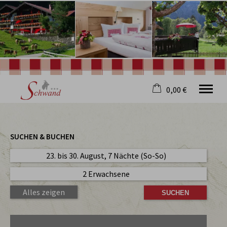
0,00 €
×
Willkommen
Warenkorb ist leer
Hotel
SUCHEN & BUCHEN
Restaurant
Wellness
23. bis 30. August, 7 Nächte (So-So)
Oberstdorf
2 Erwachsene
Ziegenkäserei
Service
Alles zeigen
Jobs
Deutsch