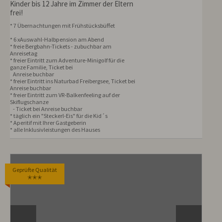
Kinder bis 12 Jahre im Zimmer der Eltern
frei!
* 6 xAuswahl-Halbpension am Abend

* freie Bergbahn-Tickets - zubuchbar am 
Anreisetag

* freier Eintritt zum Adventure-Minigolf für die 
ganze Familie, Ticket bei   

   Anreise buchbar

* freier Eintritt ins Naturbad Freibergsee, Ticket bei 
Anreise buchbar

* freier Eintritt zum VR-Balkenfeeling auf der 
Skiflugschanze

   - Ticket bei Anreise buchbar

* täglich ein "Steckerl-Eis" für die Kid´s 

* Aperitif mit Ihrer Gastgeberin 

* alle Inklusivleistungen des Hauses
Geprüfte Qualität
✭✭✭