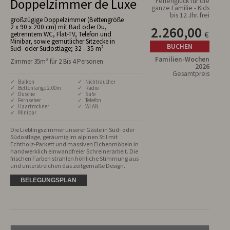
Doppelzimmer de Luxe
Ferienglück für die
ganze Familie - Kids
bis 12 Jhr. frei
großzügige Doppelzimmer (Bettengröße
2 x 90 x 200 cm) mit Bad oder Du,
2.260,00
€
getrenntem WC, Flat-TV, Telefon und
Minibar, sowie gemütlicher Sitzecke in
BUCHEN
Süd- oder Südostlage; 32 - 35 m²
Familien-Wochen
Zimmer 35m² für 2 Bis 4 Personen
2026
Gesamtpreis
✓ Balkon
✓ Nichtraucher
✓ Bettenlänge 2.00m
✓ Radio
✓ Dusche
✓ Safe
✓ Fernseher
✓ Telefon
✓ Haartrockner
✓ WLAN
✓ Minibar
Die Lieblingszimmer unserer Gäste in Süd- oder 
Südostlage, geräumig im alpinen Stil mit 
Echtholz-Parkett und massiven Eichenmöbeln in 
handwerklich einwandfreier Schreinerarbeit. Die 
frischen Farben strahlen fröhliche Stimmung aus 
und unterstreichen das zeitgemäße Design.
BELEGUNGSPLAN