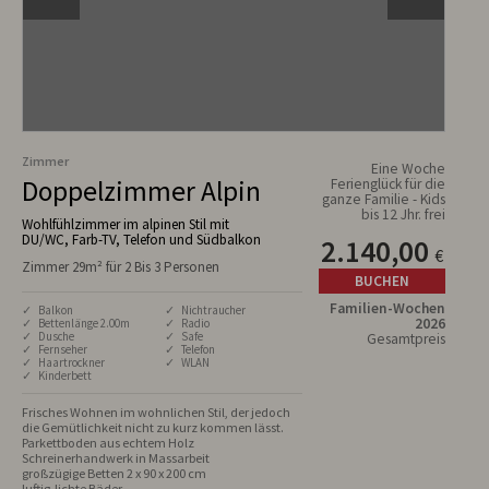
Zimmer
Eine Woche
Doppelzimmer Alpin
Ferienglück für die
ganze Familie - Kids
bis 12 Jhr. frei
Wohlfühlzimmer im alpinen Stil mit
DU/WC, Farb-TV, Telefon und Südbalkon
2.140,00
€
Zimmer 29m² für 2 Bis 3 Personen
BUCHEN
Familien-Wochen
✓ Balkon
✓ Nichtraucher
2026
✓ Bettenlänge 2.00m
✓ Radio
✓ Dusche
✓ Safe
Gesamtpreis
✓ Fernseher
✓ Telefon
✓ Haartrockner
✓ WLAN
✓ Kinderbett
Frisches Wohnen im wohnlichen Stil, der jedoch 
die Gemütlichkeit nicht zu kurz kommen lässt.

Parkettboden aus echtem Holz

Schreinerhandwerk in Massarbeit

großzügige Betten 2 x 90 x 200 cm

luftig-lichte Bäder
