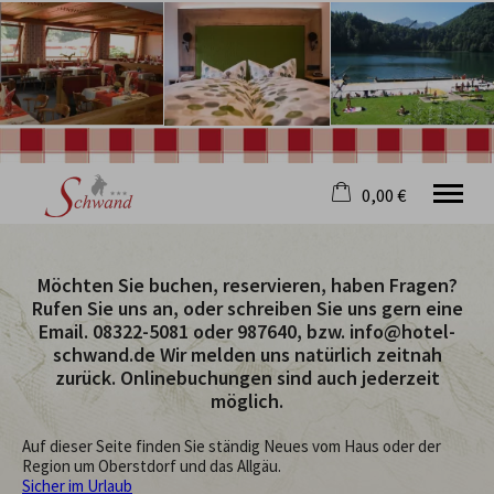
0,00 €
×
20. bis 27. August
Warenkorb ist leer
Möchten Sie buchen, reservieren, haben Fragen?
2 Erwachsene
Rufen Sie uns an, oder schreiben Sie uns gern eine
Email. 08322-5081 oder 987640, bzw. info@hotel-
schwand.de Wir melden uns natürlich zeitnah
zurück. Onlinebuchungen sind auch jederzeit
Willkommen
möglich.
Hotel
Restaurant
Auf dieser Seite finden Sie ständig Neues vom Haus oder der
Wellness
Region um Oberstdorf und das Allgäu.
Oberstdorf
Sicher im Urlaub