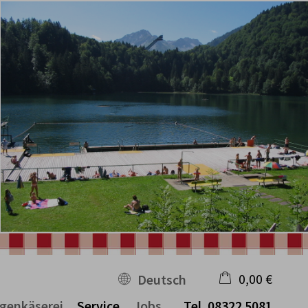
0,00 €
Deutsch
egenkäserei
Service
Jobs
Tel.
08322 5081
×