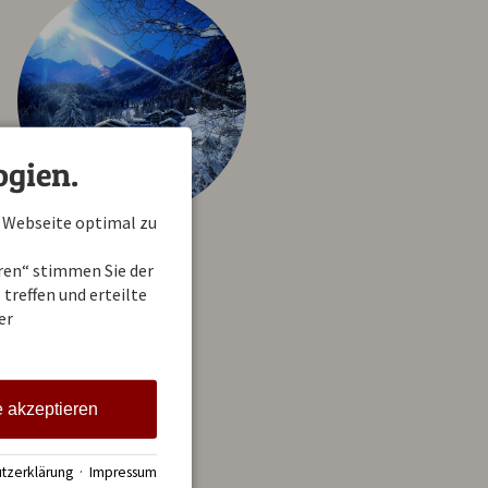
gien.
 Webseite optimal zu
eren“ stimmen Sie der
treffen und erteilte
er
e akzeptieren
tzerklärung
·
Impressum