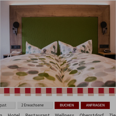
ugust
2 Erwachsene
n
Hotel
Restaurant
Wellness
Oberstdorf
Zi