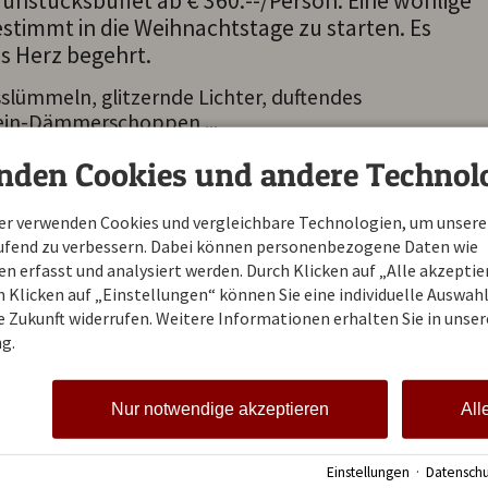
hstücksbuffet ab € 360.--/Person. Eine wohlige
stimmt in die Weihnachtstage zu starten. Es
as Herz begehrt.
sslümmeln, glitzernde Lichter, duftendes
ein-Dämmerschoppen ...
nden Cookies und andere Technolo
 Ihrem Wohlfühl-Zimmer
ner verwenden Cookies und vergleichbare Technologien, um unsere
 oder Alpin, sowie Einzel Standard
aufend zu verbessern. Dabei können personenbezogene Daten wie
 vom Büffet
 erfasst und analysiert werden. Durch Klicken auf „Alle akzepti
ang) am Abend
 Klicken auf „Einstellungen“ können Sie eine individuelle Auswahl 
hoppen mit Bratapfel
ie Zukunft widerrufen. Weitere Informationen erhalten Sie in unser
des Felsenwhirlpools und der Infrarot-Kabine
g.
hen direkt online
s-Skipass erhalten Sie 10 % Rabatt
Nur notwendige akzeptieren
All
ie Zimmer prüfen
Einstellungen
·
Datenschu