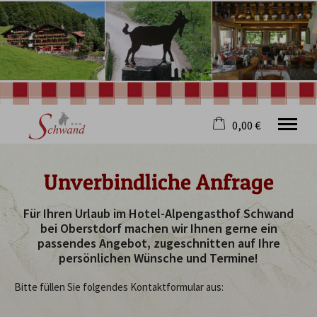
0,00 €
×
Warenkorb ist leer
Unverbindliche Anfrage
Willkommen
Hotel
Für Ihren Urlaub im Hotel-Alpengasthof Schwand
Restaurant
bei Oberstdorf machen wir Ihnen gerne ein
passendes Angebot, zugeschnitten auf Ihre
Wellness
persönlichen Wünsche und Termine!
Oberstdorf
Ziegenkäserei
Bitte füllen Sie folgendes Kontaktformular aus:
Service
Jobs