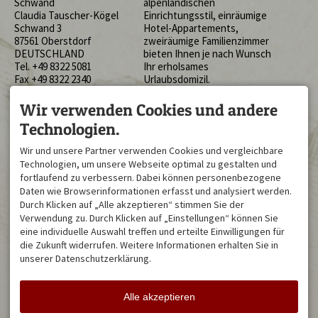
Schwand
alpenländischen
Claudia Tauscher-Kögel
Einrichtungsstil, einräumige
Schwand 3
Hotel-Appartements,
87561 Oberstdorf
zweiräumige Familienzimmer
DEUTSCHLAND
bieten Ihnen je nach Wunsch
Tel.
+49 8322 5081
Ihr erholsames
Fax +49 8322 2340
Urlaubsdomizil.
info@hotel-schwand.de
BESUCHEN SIE UNS AUF
AKTUELLES
Wir verwenden Cookies und andere
UNSEREN PLATTFORMEN
Aktuelle Ruhetage
Technologien.
MITTWOCH
Werden Sie Fan auf
Wir und unsere Partner verwenden Cookies und vergleichbare
Mehr Infos zu aktuellen
Facebook
Technologien, um unsere Webseite optimal zu gestalten und
Themen finden Sie
hier
Sei Fan auf Instagram
fortlaufend zu verbessern. Dabei können personenbezogene
Tripadvisor:
Daten wie Browserinformationen erfasst und analysiert werden.
Durch Klicken auf „Alle akzeptieren“ stimmen Sie der
Restaurantbewertungen
Verwendung zu. Durch Klicken auf „Einstellungen“ können Sie
Hotelbewertungen
eine individuelle Auswahl treffen und erteilte Einwilligungen für
die Zukunft widerrufen. Weitere Informationen erhalten Sie in
Arbeiten, wo andere Urlaub
unserer Datenschutzerklärung.
machen; komm ins Team:
Zu den
Alle akzeptieren
Stellenangeboten